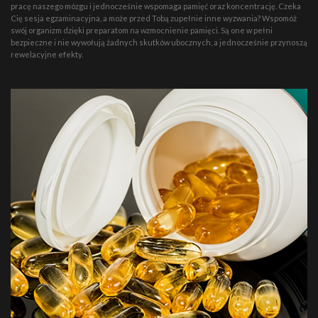
pracę naszego mózgu i jednocześnie wspomaga pamięć oraz koncentrację. Czeka
Cię sesja egzaminacyjna, a może przed Tobą zupełnie inne wyzwania? Wspomóż
swój organizm dzięki preparatom na wzmocnienie pamięci. Są one w pełni
bezpieczne i nie wywołują żadnych skutków ubocznych, a jednocześnie przynoszą
rewelacyjne efekty.