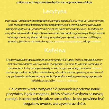
całkiem sporo. Najważniejsza będzie więc odpowiednia selekcja.
Lecytyna
na
Poprawne funkcjonowanie układu nerwowego zapewnia lecytyna. Jej umiarkowana
P
ilość zdecydowanie polepsza proces zapamiętywania, gdyż lecytyna wpływa na
ie
pamięć długotrwałą i jednocześnie zwiększa pojemność pamięciową. To jednak nie
p
emu
wszystko, odpowiedzialna jest bowiem również za stabilizacje nastroju. Dzięki czemu
ws
łatwiej jest nam się skupić. Możemy pozyskać ją w sposób naturalny z żółtka jak,
pszenicy, fasoli czy soi bądź skorzystać z
gotowych preparatów
, jak np.
Lecithin
.
Kofeina
y
O pozytywnych właściwościach kofeiny słyszał już każdy, jednak samo picie kawy
niekoniecznie dobrze wpływa na nasz organizm. Niemnie to właśnie kofeina jest
stymulantem, który przyspiesza aktywność mózgu i zapobiega senności.
Kofeinę
li
możemy pozyskać nie tylko z ziaren kawy, ale także z nasion guarany, orzechów coli
m
,
czy yerba mate. Kofeinę możemy znaleźć ponadto w różnego rodzaju preparatach,
takich jak chociażby
Focus XT Caffeine
.
Co jeszcze warto zażywać? Z pewnością podczas nauki
ą
przydatny będzie magnez, który również wpływa na naszą
yć
pamięć. Istotna będzie także sama dieta, która powinna być
p
bogata w owoce, warzywa oraz drób.