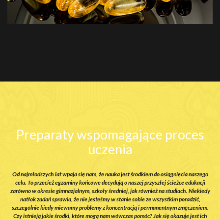
Preparaty wspomagające proces
uczenia
go
Od najmłodszych lat wpaja się nam, że nauka jest środkiem do osiągnięcia naszego
O
celu. To przecież egzaminy końcowe decydują o naszej przyszłej ścieżce edukacji
dy
zarówno w okresie gimnazjalnym, szkoły średniej, jak również na studiach. Niekiedy
z
natłok zadań sprawia, że nie jesteśmy w stanie sobie ze wszystkim poradzić,
m.
szczególnie kiedy miewamy problemy z koncentracją i permanentnym zmęczeniem.
s
h
Czy istnieją jakie środki, które mogą nam wówczas pomóc? Jak się okazuje jest ich