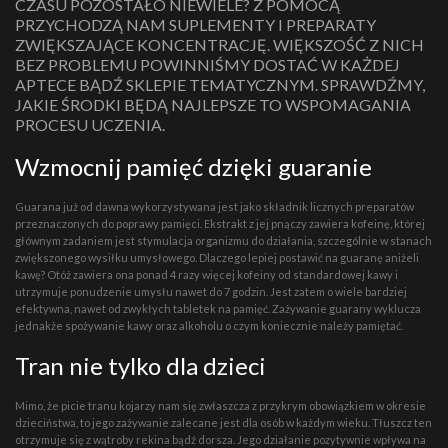
CZASU POZOSTAŁO NIEWIELE? Z POMOCĄ
PRZYCHODZĄ NAM SUPLEMENTY I PREPARATY
ZWIĘKSZAJĄCE KONCENTRACJĘ. WIĘKSZOŚĆ Z NICH
BEZ PROBLEMU POWINNIŚMY DOSTAĆ W KAŻDEJ
APTECE BĄDŹ SKLEPIE TEMATYCZNYM. SPRAWDŹMY,
JAKIE ŚRODKI BĘDĄ NAJLEPSZE TO WSPOMAGANIA
PROCESU UCZENIA.
Wzmocnij pamięć dzięki guaranie
Guarana już od dawna wykorzystywana jest jako składnik licznych preparatów
przeznaczonych do poprawy pamięci. Ekstrakt z jej pnączy zawiera kofeinę, której
głównym zadaniem jest stymulacja organizmu do działania, szczególnie w stanach
zwiększonego wysiłku umysłowego. Dlaczego lepiej postawić na guaranę aniżeli
kawę? Otóż zawiera ona ponad 4 razy więcej kofeiny od standardowej kawy i
utrzymuje ponudzenie umysłu nawet do 7 godzin. Jest zatem o wiele bardziej
efektywna, nawet od zwykłych tabletek na pamięć. Zażywanie guarany wyklucza
jednakże spożywanie kawy oraz alkoholu o czym koniecznie należy pamiętać.
Tran nie tylko dla dzieci
Mimo, że picie tranu kojarzy nam się zwłaszcza z przykrym obowiązkiem w okresie
dzieciństwa, to jego zażywanie zalecane jest dla osób w każdym wieku. Tłuszcz ten
otrzymuje się z wątroby rekina bądź dorsza. Jego działanie pozytywnie wpływa na